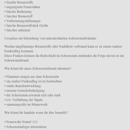
• feuchte Brennstoffe
• ungeeignete Feuerstätten
• falsche Bedienung
• falscher Brennstoff
• Verbrennungsluftmangel
• falsche Brennstoffstück Größe
• falsches anheizen
Ursachen zur Entstehung von unkontrollierten Schornsteinbränden:
Werden langflammige Brennstoffe oder Nadelholz verbrannt kann es zu einem starken
Funkenflug kommen.
Diese Funken können die Rußschicht im Schornstein entzünden die Folge davon ist ein
Schornsteinbrand.
Wie könnt ihr einen Schornsteinbrand erkennen?
• Flammen steigen aus dem Schornstein
• ein starker Funkenflug ist zu beobachten
• starke Rauchentwicklung
• enorme Geruchsbelästigung
• der Schornstein erwärmt sich sehr stark
• evl. Verfärbung der Tapete
• spannungsriße im Mauerwerk
Wie könnt ihr handeln wenn ihr dies bemerkt?
?
?
• Feuerwehr Notruf 112
• Schornsteinfeger informieren