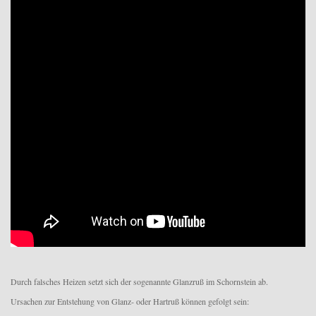
Durch falsches Heizen setzt sich der sogenannte Glanzruß im Schornstein ab.
Ursachen zur Entstehung von Glanz- oder Hartruß können gefolgt sein: